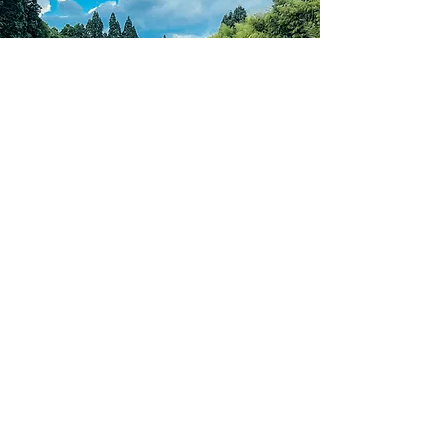
OFFICE
120-1 Hachiman, Tokoyokitano,
Hanawamachi, Higashishirakawagun
Fukushima
963-5402
JAPAN
FLOWER KING TOKYO
＃110 1-35-4 Omorihigashi,Ota-ku
Tokyo
143-0012
JAPAN