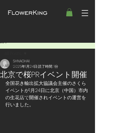
記事
All Posts
SHNAGHAI
All Posts
2025年1月24日
読了時間: 1分
北京で桜PRイベント開催
出荷開始
全国花き輸出拡大協議会主催のさくら
産地見学
イベントが1月24日に北京（中国）市内
イベント情報
の生花店で開催されイベントの運営を
行いました。