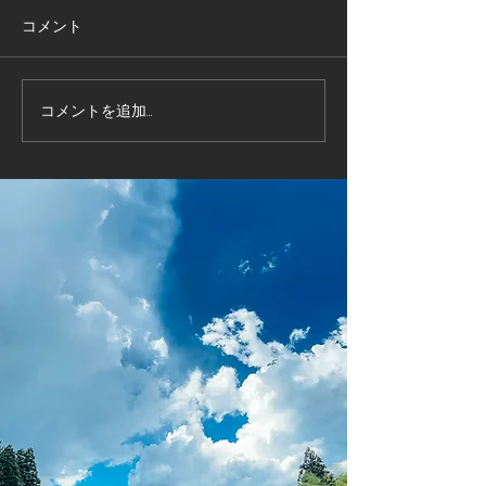
コメント
コメントを追加…
昭和かすみ草プロモーシ
昭和かすみ草プ
ョンIN 上海
ョンIN GUAM