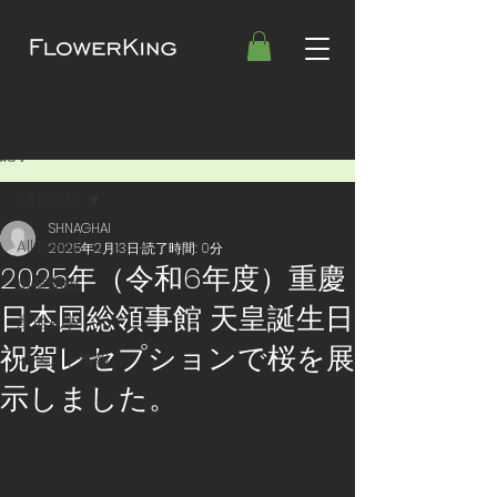
記事
All Posts
SHNAGHAI
All Posts
2025年2月13日
読了時間: 0分
2025年（令和6年度）重慶
出荷開始
日本国総領事館 天皇誕生日
産地見学
祝賀レセプションで桜を展
イベント情報
示しました。