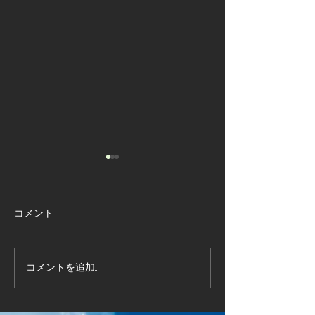
コメント
コメントを追加…
昭和かすみ草プロモーシ
昭和かすみ草プ
ョンIN 上海
ョンIN GUAM